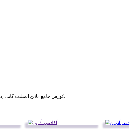
کورس جامع آنلاین ایمپلنت گایدد (دیجیتال) در زمستان 1403 به صورت ورکشاپ و آنلاین برگزار می شود.